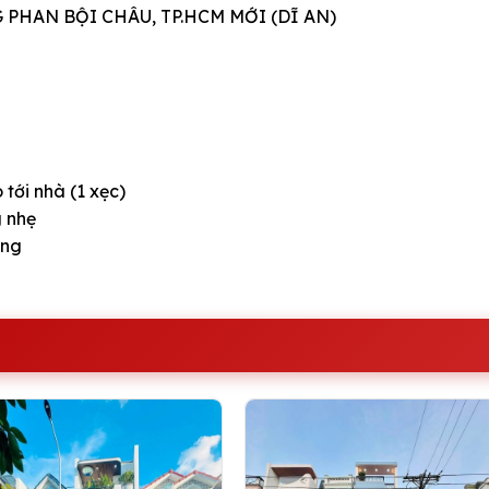
PHAN BỘI CHÂU, TP.HCM MỚI (DĨ AN)
tới nhà (1 xẹc)
g nhẹ
àng