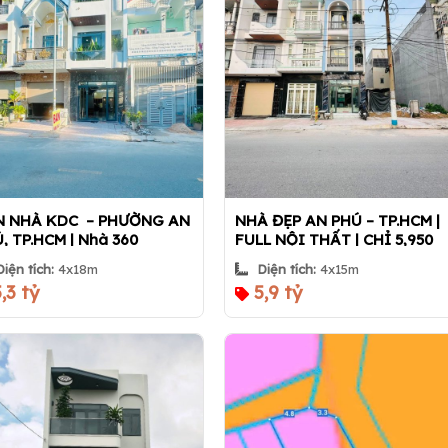
N NHÀ KDC – PHƯỜNG AN
NHÀ ĐẸP AN PHÚ – TP.HCM |
, TP.HCM | Nhà 360
FULL NỘI THẤT | CHỈ 5,950
TỶ | Nhà 360
Diện tích:
4x18m
Diện tích:
4x15m
,3 tỷ
5,9 tỷ