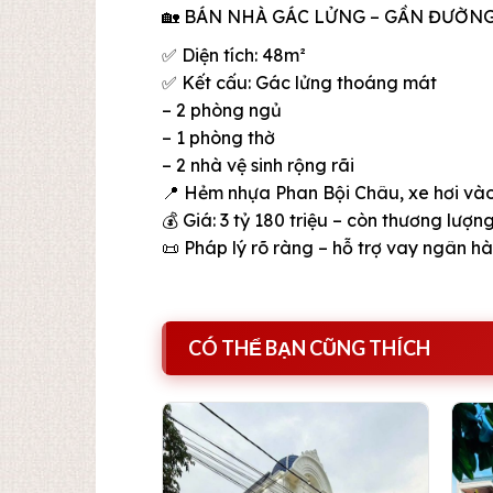
🏡 BÁN NHÀ GÁC LỬNG – GẦN ĐƯỜNG 
✅ Diện tích: 48m²
✅ Kết cấu: Gác lửng thoáng mát
– 2 phòng ngủ
– 1 phòng thờ
– 2 nhà vệ sinh rộng rãi
📍 Hẻm nhựa Phan Bội Châu, xe hơi vào 
💰 Giá: 3 tỷ 180 triệu – còn thương lượn
📜 Pháp lý rõ ràng – hỗ trợ vay ngân h
CÓ THỂ BẠN CŨNG THÍCH