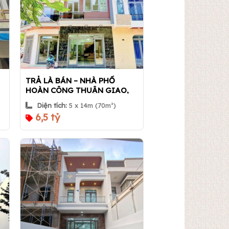
TRẢ LÀ BÁN – NHÀ PHỐ
HOÀN CÔNG THUẬN GIAO,
TP.HCM CHỈ TỪ 6,5 TỶ | Nhà
Diện tích:
5 x 14m (70m²)
360
6,5 tỷ