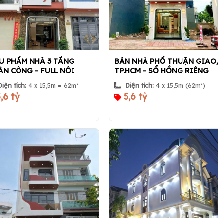
U PHẨM NHÀ 3 TẦNG
BÁN NHÀ PHỐ THUẬN GIAO,
N CÔNG – FULL NỘI
TP.HCM – SỔ HỒNG RIÊNG
T – SÁT AEON MALL BÌNH
HOÀN CÔNG – TẶNG FULL
Diện tích:
4 x 15,5m = 62m²
Diện tích:
4 x 15,5m (62m²)
NG – GIÁ CHỈ 5,6 TỶ |
NỘI THẤT – GIÁ CHỈ 5,6 TỶ |
,6 tỷ
5,6 tỷ
 360
Nhà 360