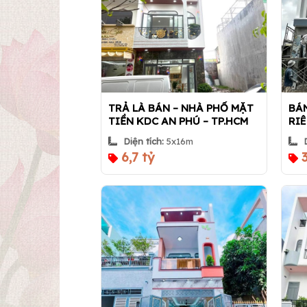
TRẢ LÀ BÁN – NHÀ PHỐ MẶT
BÁ
TIỀN KDC AN PHÚ – TP.HCM
RIÊ
Nhà 360
ĐỒN
Diện tích:
5x16m
6,7 tỷ
3