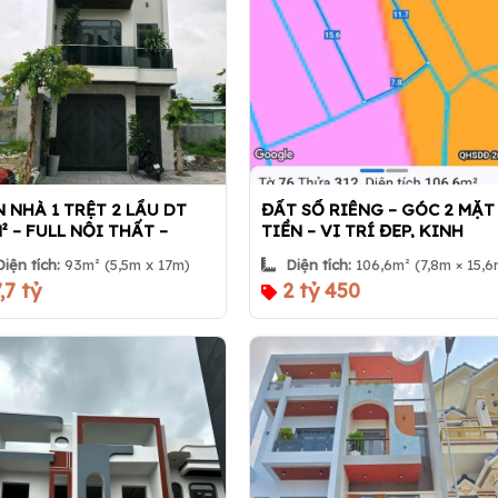
 NHÀ 1 TRỆT 2 LẦU DT
ĐẤT SỔ RIÊNG – GÓC 2 MẶT
² – FULL NỘI THẤT –
TIỀN – VỊ TRÍ ĐẸP, KINH
RA Ô TÔ – PHƯỜNG ĐÔNG
DOANH TỐT | Nhà 360
Diện tích:
93m² (5,5m x 17m)
Diện tích:
106,6m² (7,8m × 15,
, TP.HCM | NHÀ 360
,7 tỷ
2 tỷ 450