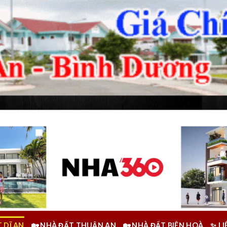
 DĨ AN
🏡 NHÀ ĐẤT THUẬN AN
🏡 NHÀ ĐẤT BIÊN HOÀ
✨ L