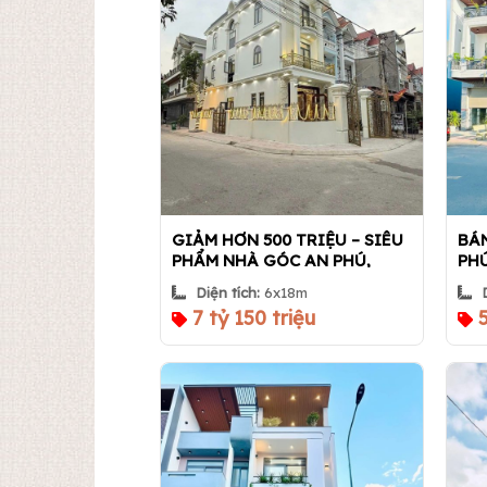
GIẢM HƠN 500 TRIỆU – SIÊU
BÁ
PHẨM NHÀ GÓC AN PHÚ,
PHÚ
TP.HCM, Nhà 360
Diện tích:
6x18m
7 tỷ 150 triệu
5