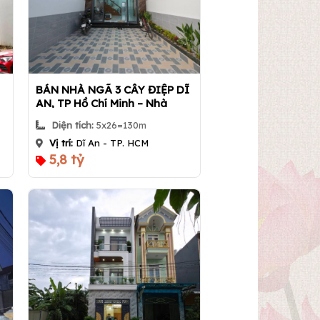
BÁN NHÀ NGÃ 3 CÂY ĐIỆP DĨ
AN, TP Hồ Chí Minh – Nhà
TRỆT LẦU – SÂN XE 16 CHỖ –
Diện tích:
5x26=130m
HOÀN CÔNG ĐẦY ĐỦ
Vị trí:
Dĩ An - TP. HCM
5,8 tỷ