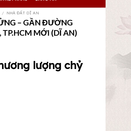
/
NHÀ ĐẤT DĨ AN
LỬNG – GẦN ĐƯỜNG
 TP.HCM MỚI (DĨ AN)
thương lượng chỷ