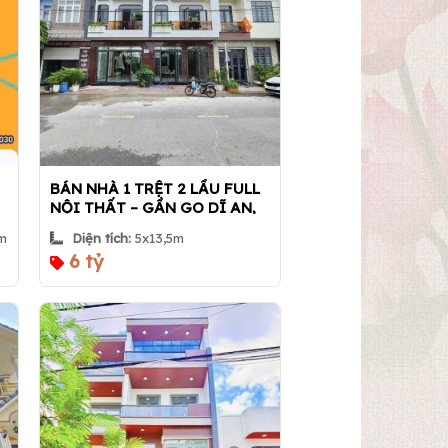
BÁN NHÀ 1 TRỆT 2 LẦU FULL
NỘI THẤT – GẦN GO DĨ AN,
P. Dĩ An, TP.HCM | Nhà 360
6m
Diện tích:
5x13,5m
6 tỷ