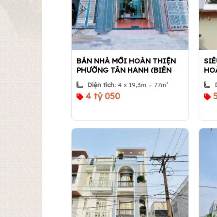
BÁN NHÀ MỚI HOÀN THIỆN
SIÊ
PHƯỜNG TÂN HẠNH (BIÊN
HOÀ
HÒA) – GẦN NGÃ TƯ BÌNH
THẤ
Diện tích:
4 x 19,3m = 77m²
TRỊ, SÁT PHƯỜNG TÂN ĐÔNG
DƯƠ
4 tỷ 050
5
HIỆP, TP.HCM | Nhà 360
Nhà