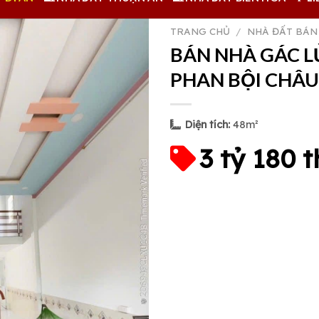
TRANG CHỦ
/
NHÀ ĐẤT BÁN
BÁN NHÀ GÁC 
PHAN BỘI CHÂU,
Diện tích:
48m²
3 tỷ 180 