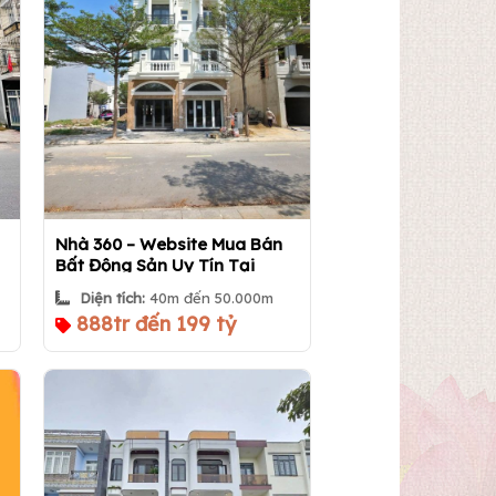
Nhà 360 – Website Mua Bán
Bất Động Sản Uy Tín Tại
TP.HCM | Nha360.vn
Diện tích:
40m đến 50.000m
888tr đến 199 tỷ