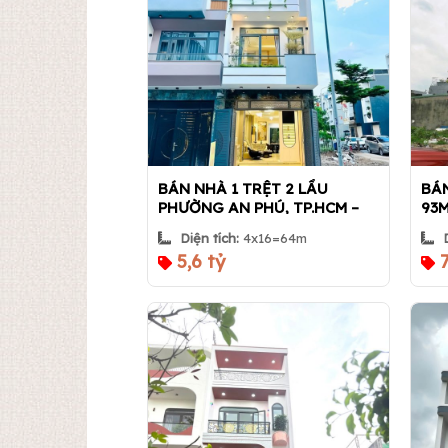
BÁN NHÀ 1 TRỆT 2 LẦU
BÁN
PHƯỜNG AN PHÚ, TP.HCM –
93M
FULL NỘI THẤT – SỔ HỒNG
GA
Diện tích:
4x16=64m
RIÊNG | Nhà 360
HÒA
5,6 tỷ
7