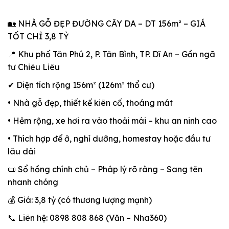
🏡 NHÀ GỖ ĐẸP ĐƯỜNG CÂY DA – DT 156m² – GIÁ
TỐT CHỈ 3,8 TỶ
📍 Khu phố Tân Phú 2, P. Tân Bình, TP. Dĩ An – Gần ngã
tư Chiêu Liêu
✔ Diện tích rộng 156m² (126m² thổ cư)
• Nhà gỗ đẹp, thiết kế kiên cố, thoáng mát
• Hẻm rộng, xe hơi ra vào thoải mái – khu an ninh cao
• Thích hợp để ở, nghỉ dưỡng, homestay hoặc đầu tư
lâu dài
📜 Sổ hồng chính chủ – Pháp lý rõ ràng – Sang tên
nhanh chóng
💰 Giá: 3,8 tỷ (có thương lượng mạnh)
📞 Liên hệ: 0898 808 868 (Văn – Nha360)