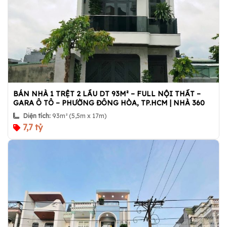
BÁN NHÀ 1 TRỆT 2 LẦU DT 93M² – FULL NỘI THẤT –
GARA Ô TÔ – PHƯỜNG ĐÔNG HÒA, TP.HCM | NHÀ 360
Diện tích:
93m² (5,5m x 17m)
7,7 tỷ