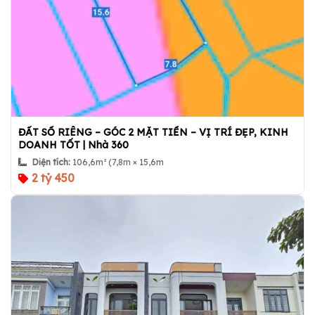
ĐẤT SỔ RIÊNG – GÓC 2 MẶT TIỀN – VỊ TRÍ ĐẸP, KINH
DOANH TỐT | Nhà 360
Diện tích:
106,6m² (7,8m × 15,6m
2 tỷ 450