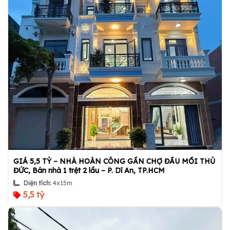
GIÁ 5,5 TỶ – NHÀ HOÀN CÔNG GẦN CHỢ ĐẦU MỐI THỦ
ĐỨC, Bán nhà 1 trệt 2 lầu – P. Dĩ An, TP.HCM
Diện tích:
4x15m
5,5 tỷ