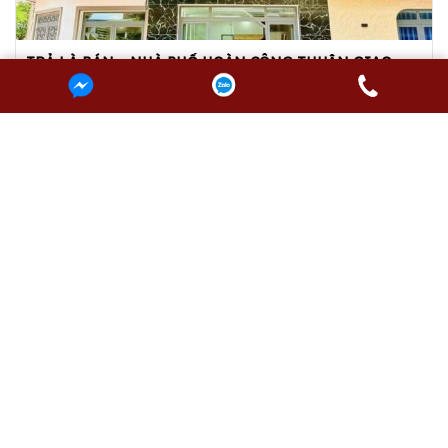
TRẢ LÀ BÁN – NHÀ PHỐ HOÀN CÔNG THUẬN GIAO,
TP.HCM CHỈ TỪ 6,5 TỶ | Nhà 360
Diện tích:
5 x 14m (70m²)
6,5 tỷ