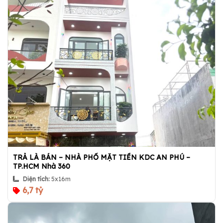
TRẢ LÀ BÁN – NHÀ PHỐ MẶT TIỀN KDC AN PHÚ –
TP.HCM Nhà 360
Diện tích:
5x16m
6,7 tỷ