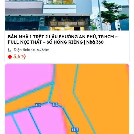
BÁN NHÀ 1 TRỆT 2 LẦU PHƯỜNG AN PHÚ, TP.HCM –
FULL NỘI THẤT – SỔ HỒNG RIÊNG | Nhà 360
Diện tích:
4x16=64m
5,6 tỷ