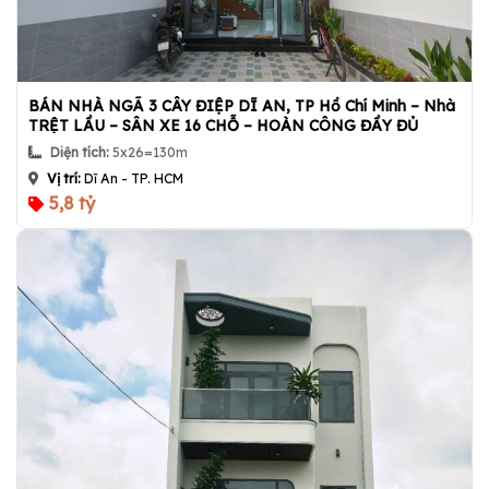
BÁN NHÀ NGÃ 3 CÂY ĐIỆP DĨ AN, TP Hồ Chí Minh – Nhà
TRỆT LẦU – SÂN XE 16 CHỖ – HOÀN CÔNG ĐẦY ĐỦ
Diện tích:
5x26=130m
Vị trí:
Dĩ An - TP. HCM
5,8 tỷ