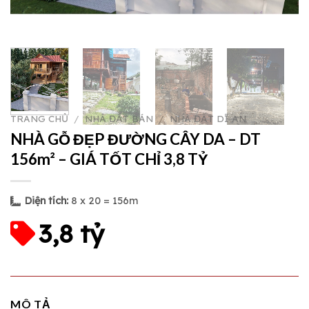
TRANG CHỦ
/
NHÀ ĐẤT BÁN
/
NHÀ ĐẤT DĨ AN
NHÀ GỖ ĐẸP ĐƯỜNG CÂY DA – DT
156m² – GIÁ TỐT CHỈ 3,8 TỶ
Diện tích:
8 x 20 = 156m
3,8 tỷ
MÔ TẢ