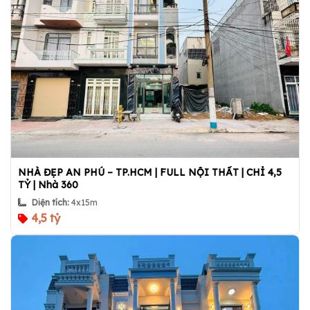
NHÀ ĐẸP AN PHÚ – TP.HCM | FULL NỘI THẤT | CHỈ 4,5
TỶ | Nhà 360
Diện tích:
4x15m
4,5 tỷ