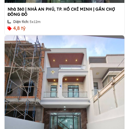
Nhà 360 | NHÀ AN PHÚ, TP. HỒ CHÍ MINH | GẦN CHỢ
ĐÔNG ĐÔ
Diện tích:
5x12m
4,8 tỷ