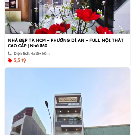
NHÀ ĐẸP TP. HCM – PHƯỜNG DĨ AN – FULL NỘI THẤT
CAO CẤP | Nhà 360
Diện tích:
4x15=60m
5,5 tỷ