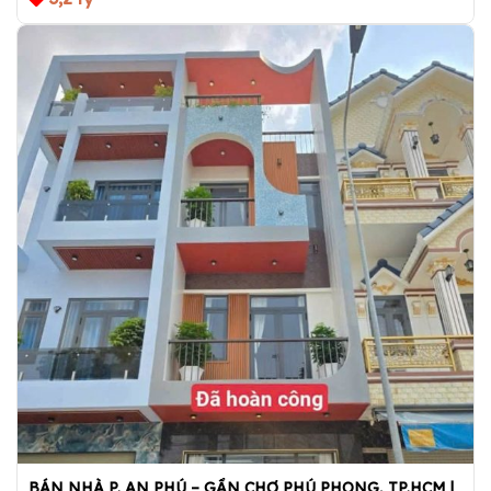
BÁN NHÀ P. AN PHÚ – GẦN CHỢ PHÚ PHONG, TP.HCM |