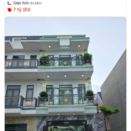
Diện tích:
6x18m
7 tỷ 150