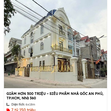
GIẢM HƠN 500 TRIỆU – SIÊU PHẨM NHÀ GÓC AN PHÚ,
TP.HCM, Nhà 360
Diện tích:
6x18m
7 tỷ 150 triệu