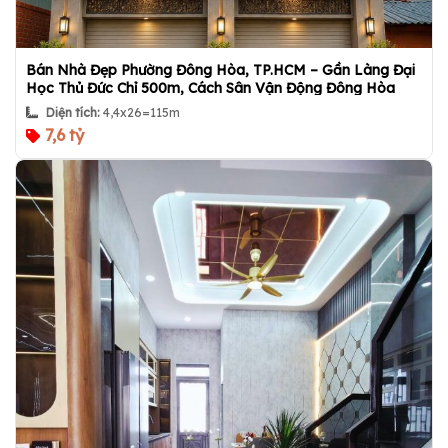
Bán Nhà Đẹp Phường Đông Hòa, TP.HCM – Gần Làng Đại
Học Thủ Đức Chỉ 500m, Cách Sân Vận Động Đông Hòa
600m
Diện tích:
4,4x26=115m
7,6 tỷ