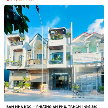
BÁN NHÀ KDC – PHƯỜNG AN PHÚ, TP.HCM | Nhà 360