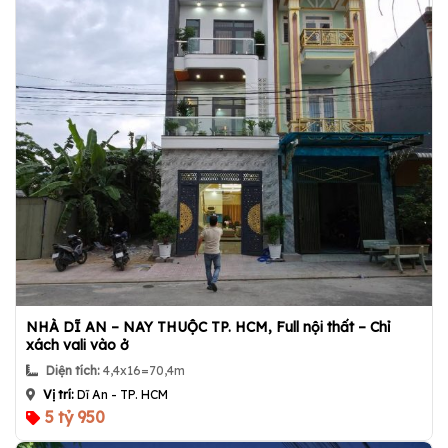
NHÀ DĨ AN – NAY THUỘC TP. HCM, Full nội thất – Chỉ
xách vali vào ở
Diện tích:
4,4x16=70,4m
Vị trí:
Dĩ An - TP. HCM
5 tỷ 950